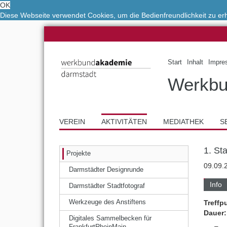
OK
Diese Webseite verwendet Cookies, um die Bedienfreundlichkeit zu e
Start
Inhalt
Impre
Werkbu
VEREIN
AKTIVITÄTEN
MEDIATHEK
S
1. St
Projekte
09.09.
Darmstädter Designrunde
Info
Darmstädter Stadtfotograf
Treffp
Werkzeuge des Anstiftens
Dauer:
Digitales Sammelbecken für
FrankfurtRheinMain