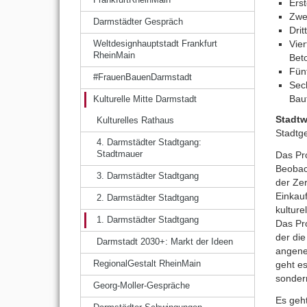
Erst
Zwe
Darmstädter Gespräch
Drit
Vier
Weltdesignhauptstadt Frankfurt
RheinMain
Bet
Fünf
#FrauenBauenDarmstadt
Sec
Bau
Kulturelle Mitte Darmstadt
Stadt
Kulturelles Rathaus
Stadtg
4. Darmstädter Stadtgang:
Das Pr
Stadtmauer
Beobac
3. Darmstädter Stadtgang
der Ze
Einkau
2. Darmstädter Stadtgang
kultur
1. Darmstädter Stadtgang
Das Pro
der die
Darmstadt 2030+: Markt der Ideen
angene
geht es
RegionalGestalt RheinMain
sondern
Georg-Moller-Gespräche
Es geht