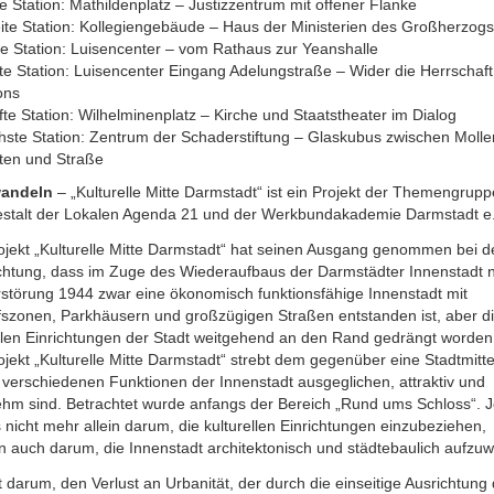
e Station: Mathildenplatz – Justizzentrum mit offener Flanke
ite Station: Kollegiengebäude – Haus der Ministerien des Großherzogs
te Station: Luisencenter – vom Rathaus zur Yeanshalle
te Station: Luisencenter Eingang Adelungstraße – Wider die Herrschaf
ons
te Station: Wilhelminenplatz – Kirche und Staatstheater im Dialog
hste Station: Zentrum der Schaderstiftung – Glaskubus zwischen Moll
ten und Straße
wandeln
– „Kulturelle Mitte Darmstadt“ ist ein Projekt der Themengrupp
estalt der Lokalen Agenda 21 und der Werkbundakademie Darmstadt e
ojekt „Kulturelle Mitte Darmstadt“ hat seinen Ausgang genommen bei d
htung, dass im Zuge des Wiederaufbaus der Darmstädter Innenstadt 
rstörung 1944 zwar eine ökonomisch funktionsfähige Innenstadt mit
fszonen, Parkhäusern und großzügigen Straßen entstanden ist, aber d
ellen Einrichtungen der Stadt weitgehend an den Rand gedrängt worden
jekt „Kulturelle Mitte Darmstadt“ strebt dem gegenüber eine Stadtmitte
 verschiedenen Funktionen der Innenstadt ausgeglichen, attraktiv und
hm sind. Betrachtet wurde anfangs der Bereich „Rund ums Schloss“. J
 nicht mehr allein darum, die kulturellen Einrichtungen einzubeziehen,
 auch darum, die Innenstadt architektonisch und städtebaulich aufzuw
 darum, den Verlust an Urbanität, der durch die einseitige Ausrichtung 