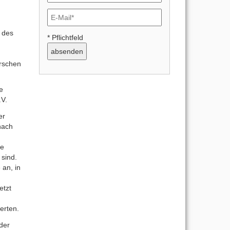
t des
* Pflichtfeld
erschen
e
.V.
er
nach
ie
 sind.
 an, in
etzt
erten.
der