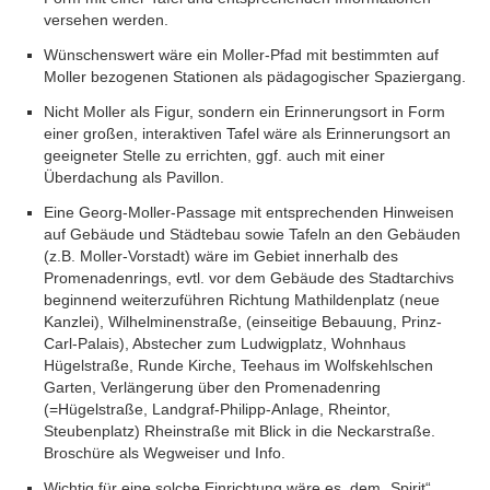
versehen werden.
Wünschenswert wäre ein Moller-Pfad mit bestimmten auf
Moller bezogenen Stationen als pädagogischer Spaziergang.
Nicht Moller als Figur, sondern ein Erinnerungsort in Form
einer großen, interaktiven Tafel wäre als Erinnerungsort an
geeigneter Stelle zu errichten, ggf. auch mit einer
Überdachung als Pavillon.
Eine Georg-Moller-Passage mit entsprechenden Hinweisen
auf Gebäude und Städtebau sowie Tafeln an den Gebäuden
(z.B. Moller-Vorstadt) wäre im Gebiet innerhalb des
Promenadenrings, evtl. vor dem Gebäude des Stadtarchivs
beginnend weiterzuführen Richtung Mathildenplatz (neue
Kanzlei), Wilhelminenstraße, (einseitige Bebauung, Prinz-
Carl-Palais), Abstecher zum Ludwigplatz, Wohnhaus
Hügelstraße, Runde Kirche, Teehaus im Wolfskehlschen
Garten, Verlängerung über den Promenadenring
(=Hügelstraße, Landgraf-Philipp-Anlage, Rheintor,
Steubenplatz) Rheinstraße mit Blick in die Neckarstraße.
Broschüre als Wegweiser und Info.
Wichtig für eine solche Einrichtung wäre es, dem „Spirit“