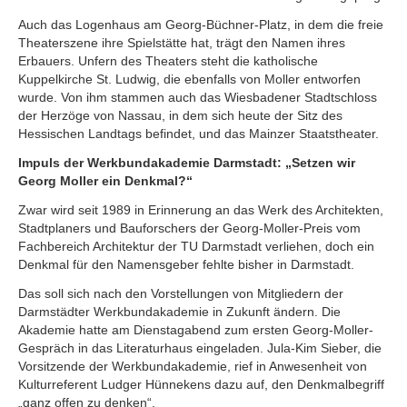
Auch das Logenhaus am Georg-Büchner-Platz, in dem die freie
Theaterszene ihre Spielstätte hat, trägt den Namen ihres
Erbauers. Unfern des Theaters steht die katholische
Kuppelkirche St. Ludwig, die ebenfalls von Moller entworfen
wurde. Von ihm stammen auch das Wiesbadener Stadtschloss
der Herzöge von Nassau, in dem sich heute der Sitz des
Hessischen Landtags befindet, und das Mainzer Staatstheater.
Impuls der Werkbundakademie Darmstadt: „Setzen wir
Georg Moller ein Denkmal?“
Zwar wird seit 1989 in Erinnerung an das Werk des Architekten,
Stadtplaners und Bauforschers der Georg-Moller-Preis vom
Fachbereich Architektur der TU Darmstadt verliehen, doch ein
Denkmal für den Namensgeber fehlte bisher in Darmstadt.
Das soll sich nach den Vorstellungen von Mitgliedern der
Darmstädter Werkbundakademie in Zukunft ändern. Die
Akademie hatte am Dienstagabend zum ersten Georg-Moller-
Gespräch in das Literaturhaus eingeladen. Jula-Kim Sieber, die
Vorsitzende der Werkbundakademie, rief in Anwesenheit von
Kulturreferent Ludger Hünnekens dazu auf, den Denkmalbegriff
„ganz offen zu denken“.