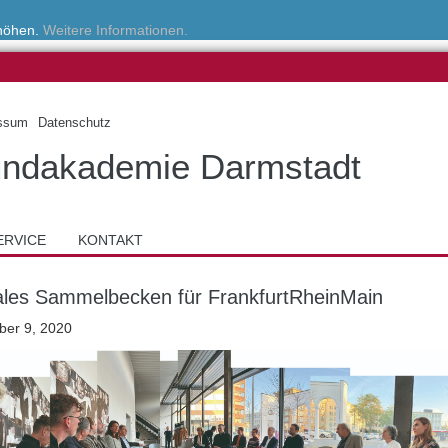
rhöhen.
Weitere Informationen.
ssum
Datenschutz
ndakademie Darmstadt
ERVICE
KONTAKT
tales Sammelbecken für FrankfurtRheinMain
er 9, 2020