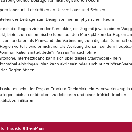
zu redigierende Beiträge von nichtregistrierten Usern
perationen mit Lehrkräften an Universitäten und Schulen
stellen der Beiträge zum Designsommer im physischen Raum
 durch die Region ziehender Konnektor, ein Zug mit jeweils einem Wag
ekt, bietet zum einen frische Ideen auf den Marktplätzen der Region a
nt zum anderen als Pinnwand, die Verbindung zum digitalen Sammelbec
Region verteilt, wird er nicht nur als Werbung dienen, sondern hauptsä
 Kommunikationsmittel. Jede*r Passant*in auch ohne
rtphone/Internetzugang kann sich über dieses Stadtmöbel - nein
ionmöbel einbringen. Man kann aktiv sein oder auch nur zuhören/-seh
 der Region öffnen.
is wird es sein, der Region FrankfurtRheinMain ein Handwerkszeug in 
 legen, sich zu entdecken, zu definieren und einen fröhlich-frechen
sblick zu initiieren.
für FrankfurtRheinMain