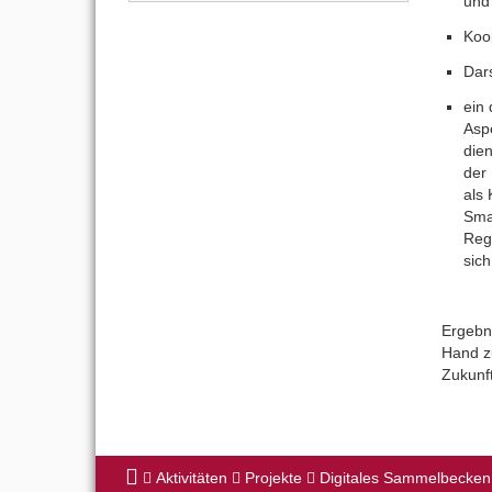
und 
Koo
Dar
ein
Asp
die
der 
als
Sma
Reg
sich
Ergebn
Hand zu
Zukunft
Aktivitäten
Projekte
Digitales Sammelbecken 