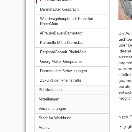
Darmstädter Gespräch
Weltdesignhauptstadt Frankfurt
RheinMain
Die Au
#FrauenBauenDarmstadt
Sichtb
Kulturelle Mitte Darmstadt
über D
Ideena
RegionalGestalt RheinMain
aussta
Georg-Moller-Gespräche
angewa
werden 
Darmstädter Schwingungen
intelle
geatme
Zukunft der Rheinstraße
berufen
Publikationen
entwick
möglich
Mitteilungen
Veranstaltungen
Nach Fe
Stadt im Werkbund
jegl
Archiv