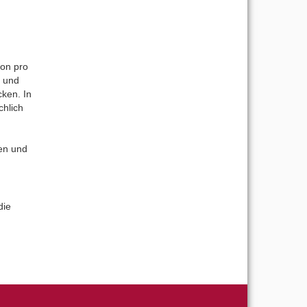
gon pro
n und
ken. In
chlich
en und
die