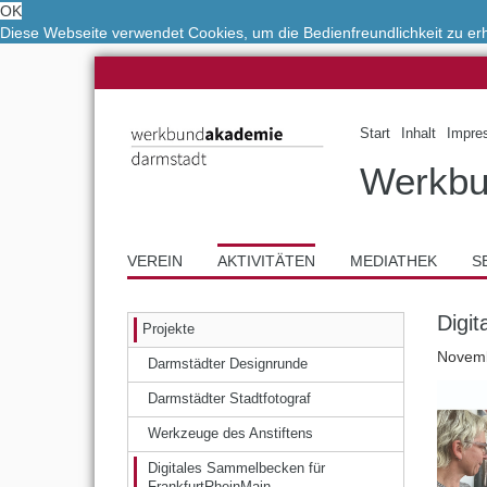
OK
Diese Webseite verwendet Cookies, um die Bedienfreundlichkeit zu e
Start
Inhalt
Impre
Werkbu
VEREIN
AKTIVITÄTEN
MEDIATHEK
S
Digi
Projekte
Novemb
Darmstädter Designrunde
Darmstädter Stadtfotograf
Werkzeuge des Anstiftens
Digitales Sammelbecken für
FrankfurtRheinMain