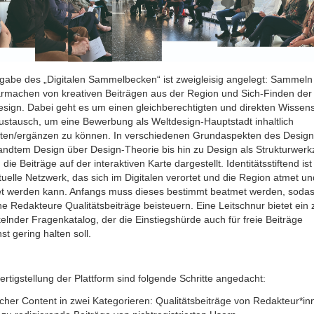
fgabe des „Digitalen Sammelbecken“ ist zweigleisig angelegt: Sammeln
armachen von kreativen Beiträgen aus der Region und Sich-Finden der
esign. Dabei geht es um einen gleichberechtigten und direkten Wissen
ustausch, um eine Bewerbung als Weltdesign-Hauptstadt inhaltlich
tten/ergänzen zu können. In verschiedenen Grundaspekten des Design
ndtem Design über Design-Theorie bis hin zu Design als Strukturwerk
die Beiträge auf der interaktiven Karte dargestellt. Identitätsstiftend ist
ktuelle Netzwerk, das sich im Digitalen verortet und die Region atmet un
t werden kann. Anfangs muss dieses bestimmt beatmet werden, soda
e Redakteure Qualitätsbeiträge beisteuern. Eine Leitschnur bietet ein 
elnder Fragenkatalog, der die Einstiegshürde auch für freie Beiträge
st gering halten soll.
rtigstellung der Plattform sind folgende Schritte angedacht:
icher Content in zwei Kategorieren: Qualitätsbeiträge von Redakteur*in