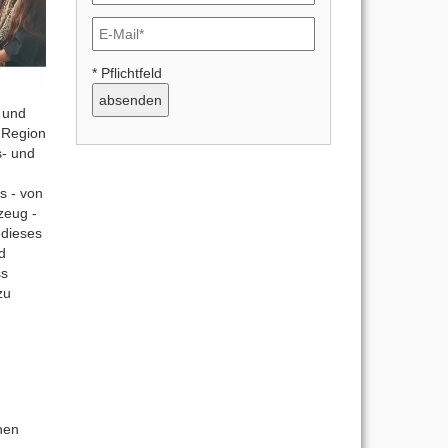
* Pflichtfeld
 und
 Region
s- und
s - von
zeug -
 dieses
d
ss
zu
nen