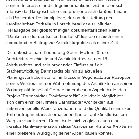
seinem Interesse für die Ingenieurbaukunst widmete er sich
intensiv der Baugeschichte und profilierte sich darüber hinaus
als Pionier der Denkmalpflege, der an der Rettung der
karolingischen Torhalle in Lorsch beteiligt war. Mit der
Herausgabe der großformatigen dokumentarischen Reihe
"Denkmäler der deutschen Baukunst" leistete er auch einen
bedeutenden Beitrag zur Architekturpublizistik seiner Zeit.
Die unbestreitbare Bedeutung Georg Mollers für die
Architekturgeschichte und Architekturtheorie des 19.
Jahrhunderts und sein prägender Einfluss auf die
Stadtentwicklung Darmstadts bis hin zu aktuellen
Planungsvorhaben stehen in krassem Gegensatz zur Rezeption
seines Werkes und der Wahrnehmung des Architekten an seiner
Wirkungsstätte selbst.Gerade unter diesem Aspekt bietet das
Projekt "Darmstädter Stadtfotograf/in" die ideale Möglichkeit,
sich dem einst berühmten Darmstädter Architekten auf
unkonventionelle Weise anzunähern und die Qualität seiner zum
Teil nur fragmentarisch erhaltenen Bauten auf künstlerischem
Weg zu visualisieren. Damit bietet sich zugleich auch eine
kreative Neuinterpretation seines Werkes an, die eine Brücke zu
einer breiteren Würdigung seiner Arbeit bauen könnte.