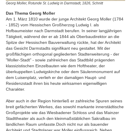
Georg Moller, Rotunde St. Ludwig in Darmstadt, 1826, Schnitt
Das Thema Georg Moller
Am 1. März 1810 wurde der junge Architekt Georg Moller (1784
- 1852) vom Hessischen Großherzog Ludwig I. als
Hofbaumeister nach Darmstadt berufen. In seiner langjährigen
Tätigkeit, während der er ab 1844 als Oberbaudirektor an die
Spitze der Hessischen Bauverwaltung rückte, hat der Architekt
das Gesicht Darmstadts signifikant neu gestaltet. Mit der
großflächigen orthogonal gegliederten Stadterweiterung - der
"Moller-Stadt" - sowie zahlreichen das Stadtbild prägenden
klassizistischen Einzelbauten wie dem Hoftheater, der
überkuppelten Ludwigskirche oder dem Säulenmonument auf
dem Luisenplatz, verlieh er der damaligen Haupt- und
Residenzstadt ihren bis heute wirksamen eigenwilligen
Charakter.
Aber auch in der Region hinterließ er zahlreiche Spuren seines
breit gefächerten Werkes, das sowohl markante innerstädtische
Großprojekte wie das Wiesbadener Schloss und das Mainzer
Stadttheater als auch den kleinmaßstäblichen Sakralbau im
ländlichen Raum umfasste.Doch nicht nur als bauender
Architekt und Stadtplaner war Moller einflussreich. Neben