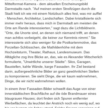
Mittelformat-Kamera - dem aktuellen Erscheinungsbild
Darmstadts nach. "Auf meinen ersten Streifzügen durch die
Stadt hielt ich wie mit einem Notizbuch alles fest, was mir auffiel
- Menschen, Architektur, Landschaften. Dabei kristallisierte sich
immer mehr heraus, dass mich in Darmstadt am meisten die
Orte am Rande interessierten," sagt dazu die Lichtbildnerin.
"Orte, die Unorte sind, an denen sich niemand trifft, an denen
man achtlos vorbeigeht, die keiner zur Kenntnis nimmt." Sie
interessierte sich also weniger für die Postkartenmotive, das
Porzellan-Schlösschen, die Mathildenhöhe mit dem
Hochzeitsturm, Theater, Rathaus, Landesmuseum. Das
Alltägliche zog ihre Blicke an, das, wie es Alexander Mitscherlich
formulierte, "Unwirtliche unserer Städte": Silos, Garagen,
Baustellen, kahle Wände, karge Fassaden. Ihr Ziel bestand
darin, außergewöhnliche Bilder an ganz gewöhnlichen Stellen
zu komponieren. Sie sieht Dinge, die wir kaum wahrnehmen,
Dinge, die wir nicht wahrnehmen wollen.
In einem ihrer Fassaden-Bilder schweift das Auge von einer
innerstädtischen Brachfläche auf die öde Brandmauer eines
blaugrauen Hauses; dort finden sich Spuren entfernter
Werbeflächen, da leuchtet der Anstrich noch ein wenig auf, wo