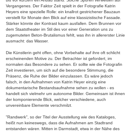
bis vor kurzem ein Anbau stand. Solche Spuren verweisen auf
Vergangenes. Der Faktor Zeit spielt in der Fotografie Katrin
Heyers eine spezielle Rolle: ein knallrot gestrichener Bauzaun
verstellt für Monate den Blick auf eine klassizistische Fassade.
Stärker könnte der Kontrast kaum ausfallen. Dem Brunnen vor
dem Staatstheater im Stil des vor einer Generation uns zu
zugemuteten Beton-Brutalismus fehlt, was ihn in allererster Linie
ausmacht: das Wasser.
Die Künstlerin geht offen, ohne Vorbehalte auf ihre oft schlicht
erscheinenden Motive zu. Der Betrachter ist gefordert, im
normalen das Besondere zu sehen. Er sollte wie die Fotografin
Zeit investieren, um sich auf die besondere Stimmung, die
Präsenz, die Ruhe der Bilder einzulassen. Es wäre jedoch
falsch, in den Aufnahmen von Katrin Heyer einzig eine
dokumentarische Bestandsaufnahme sehen zu wollen - es
handelt sich vielmehr um autonome Bilder. Gemeinsam ist ihnen
der komponierende Blick, welcher verschiedene, auch
unvereinbare Elemente verschmilzt.
"Randwerk", so der Titel der Ausstellung wie des Kataloges,
heißt nun keineswegs, dass die Aufnahmen am Stadtrand
entstanden wären. Mitten in Darmstadt, etwa in der Nähe des