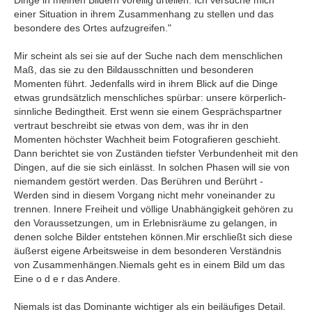
Dinge in meinen Bildern voreilig urteilen. Ich versuche mich
einer Situation in ihrem Zusammenhang zu stellen und das
besondere des Ortes aufzugreifen."
Mir scheint als sei sie auf der Suche nach dem menschlichen
Maß, das sie zu den Bildausschnitten und besonderen
Momenten führt. Jedenfalls wird in ihrem Blick auf die Dinge
etwas grundsätzlich menschliches spürbar: unsere körperlich-
sinnliche Bedingtheit. Erst wenn sie einem Gesprächspartner
vertraut beschreibt sie etwas von dem, was ihr in den
Momenten höchster Wachheit beim Fotografieren geschieht.
Dann berichtet sie von Zuständen tiefster Verbundenheit mit den
Dingen, auf die sie sich einlässt. In solchen Phasen will sie von
niemandem gestört werden. Das Berühren und Berührt -
Werden sind in diesem Vorgang nicht mehr voneinander zu
trennen. Innere Freiheit und völlige Unabhängigkeit gehören zu
den Voraussetzungen, um in Erlebnisräume zu gelangen, in
denen solche Bilder entstehen können.Mir erschließt sich diese
äußerst eigene Arbeitsweise in dem besonderen Verständnis
von Zusammenhängen.Niemals geht es in einem Bild um das
Eine o d e r das Andere.
Niemals ist das Dominante wichtiger als ein beiläufiges Detail.