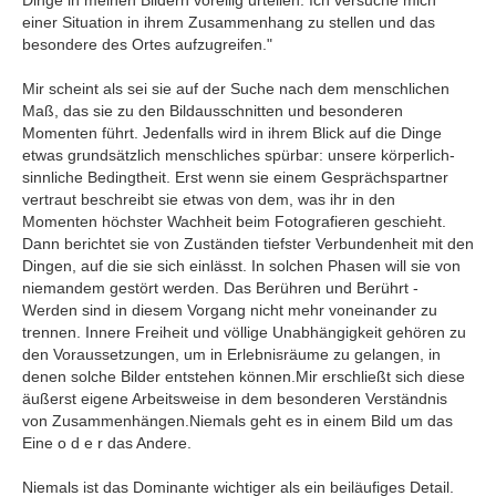
Dinge in meinen Bildern voreilig urteilen. Ich versuche mich
einer Situation in ihrem Zusammenhang zu stellen und das
besondere des Ortes aufzugreifen."
Mir scheint als sei sie auf der Suche nach dem menschlichen
Maß, das sie zu den Bildausschnitten und besonderen
Momenten führt. Jedenfalls wird in ihrem Blick auf die Dinge
etwas grundsätzlich menschliches spürbar: unsere körperlich-
sinnliche Bedingtheit. Erst wenn sie einem Gesprächspartner
vertraut beschreibt sie etwas von dem, was ihr in den
Momenten höchster Wachheit beim Fotografieren geschieht.
Dann berichtet sie von Zuständen tiefster Verbundenheit mit den
Dingen, auf die sie sich einlässt. In solchen Phasen will sie von
niemandem gestört werden. Das Berühren und Berührt -
Werden sind in diesem Vorgang nicht mehr voneinander zu
trennen. Innere Freiheit und völlige Unabhängigkeit gehören zu
den Voraussetzungen, um in Erlebnisräume zu gelangen, in
denen solche Bilder entstehen können.Mir erschließt sich diese
äußerst eigene Arbeitsweise in dem besonderen Verständnis
von Zusammenhängen.Niemals geht es in einem Bild um das
Eine o d e r das Andere.
Niemals ist das Dominante wichtiger als ein beiläufiges Detail.