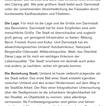
des Cityring gibt. Wie jede größere Stadt leidet auch Darmstadt
unter der zunehmenden Vereinheitlichung der Fassaden durch
bundesweite Kaufhausketten und Filialisten
.
Die Lage.
Für mich ist die Lage und die Größe von Darmstadt
das Besondere. Darmstadt hat für mein Empfinden eine sehr
menschliche Größe. Die Stadt ist überschaubar und zugleich
groß genug, um genügend Infrastruktur zu bieten: Bildung,
Beruf, Freizeit, Kunst und Kultur. Und Darmstadt hat ein
abwechslungsreiches Umland: Autobahnkreuz, Naturpark
Bergstraße-Odenwald, Militärstützpunkte, Wald, das Oberfeld.
Diese Lage ist für mich ein wichtiges Kriterium der
Lebensqualität. "Die Stadt" erscheint mir deshalb auch jedes
mal anders, je nachdem, woher ich gerade komme.
Die Beziehung Stadt.
Umland ist heute vielleicht prägender als
die Stadt selbst. Das erste Bild einer Stadt entsteht irgendwo
zwischen Umland und den ersten Hindernissen auf dem Weg in
die StadtDie Arbeit. Der Reiz einer fotografischen Untersuchung
über die Stadtgrenzen ist die scheinbare Vergleichbarkeit mit
der Realität, es Objektivität zu nennen, wäre allerdings
vermessen. Als Fortbewegungsarten sind gehen und fahren