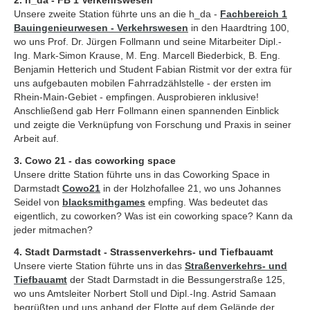
2. h_da - FB 1 Verkehrswesen
Unsere zweite Station führte uns an die h_da -
Fachbereich 1
Bauingenieurwesen - Verkehrswesen
in den Haardtring 100,
wo uns Prof. Dr. Jürgen Follmann und seine Mitarbeiter Dipl.-
Ing. Mark-Simon Krause, M. Eng. Marcell Biederbick, B. Eng.
Benjamin Hetterich und Student Fabian Ristmit vor der extra für
uns aufgebauten mobilen Fahrradzählstelle - der ersten im
Rhein-Main-Gebiet - empfingen. Ausprobieren inklusive!
Anschließend gab Herr Follmann einen spannenden Einblick
und zeigte die Verknüpfung von Forschung und Praxis in seiner
Arbeit auf.
3. Cowo 21 - das coworking space
Unsere dritte Station führte uns in das Coworking Space in
Darmstadt
Cowo21
in der Holzhofallee 21, wo uns Johannes
Seidel von
blacksmithgames
empfing. Was bedeutet das
eigentlich, zu coworken? Was ist ein coworking space? Kann da
jeder mitmachen?
4. Stadt Darmstadt - Strassenverkehrs- und Tiefbauamt
Unsere vierte Station führte uns in das
Straßenverkehrs- und
Tiefbauamt
der Stadt Darmstadt in die Bessungerstraße 125,
wo uns Amtsleiter Norbert Stoll und Dipl.-Ing. Astrid Samaan
begrüßten und uns anhand der Flotte auf dem Gelände der