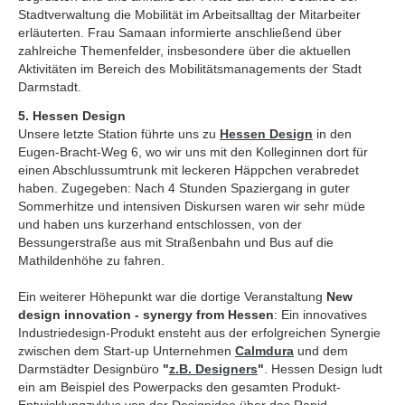
Stadtverwaltung die Mobilität im Arbeitsalltag der Mitarbeiter
erläuterten. Frau Samaan informierte anschließend über
zahlreiche Themenfelder, insbesondere über die aktuellen
Aktivitäten im Bereich des Mobilitätsmanagements der Stadt
Darmstadt.
5. Hessen Design
Unsere letzte Station führte uns zu
Hessen Design
in den
Eugen-Bracht-Weg 6, wo wir uns mit den Kolleginnen dort für
einen Abschlussumtrunk mit leckeren Häppchen verabredet
haben. Zugegeben: Nach 4 Stunden Spaziergang in guter
Sommerhitze und intensiven Diskursen waren wir sehr müde
und haben uns kurzerhand entschlossen, von der
Bessungerstraße aus mit Straßenbahn und Bus auf die
Mathildenhöhe zu fahren.
Ein weiterer Höhepunkt war die dortige Veranstaltung
New
design innovation - synergy from Hessen
: Ein innovatives
Industriedesign-Produkt ensteht aus der erfolgreichen Synergie
zwischen dem Start-up Unternehmen
Calmdura
und dem
Darmstädter Designbüro
"
z.B. Designers
"
. Hessen Design ludt
ein am Beispiel des Powerpacks den gesamten Produkt-