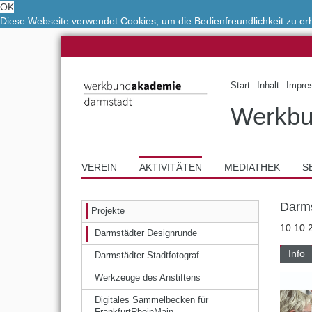
OK
Diese Webseite verwendet Cookies, um die Bedienfreundlichkeit zu e
Start
Inhalt
Impre
Werkbu
VEREIN
AKTIVITÄTEN
MEDIATHEK
S
Darms
Projekte
10.10.
Darmstädter Designrunde
Info
Darmstädter Stadtfotograf
Werkzeuge des Anstiftens
Digitales Sammelbecken für
FrankfurtRheinMain