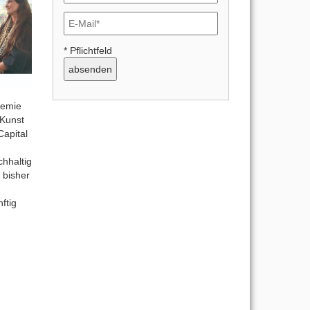
* Pflichtfeld
demie
 Kunst
apital
hhaltig
 bisher
ftig