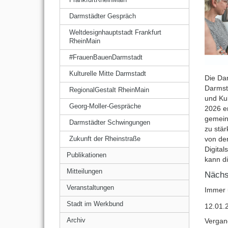
Darmstädter Gespräch
Weltdesignhauptstadt Frankfurt
RheinMain
#FrauenBauenDarmstadt
Kulturelle Mitte Darmstadt
Die Da
Darmsta
RegionalGestalt RheinMain
und Ku
Georg-Moller-Gespräche
2026 en
gemein
Darmstädter Schwingungen
zu stär
von de
Zukunft der Rheinstraße
Digital
Publikationen
kann d
Mitteilungen
Nächs
Veranstaltungen
Immer 
Stadt im Werkbund
12.01.
Vergan
Archiv