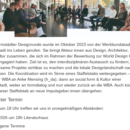
rmstädter Designrunde wurde im Oktober 2023 von der Werkbundaka
dt ins Leben gerufen. Sie bringt Akteur:innen aus Design, Architektur,
ltur zusammen, die sich im Rahmen der Bewerbung zur World Design C
gagiert haben. Ziel ist es, den interdisziplinären Austausch zu fördern,
same Projekte sichtbar zu machen und die lokale Designlandschaft nac
ken. Die Koordination wird im Sinne eines Staffelstabs weitergegeben –
r WBA an Anke Mensing (h_da), dann an social.form & Kultur einer
stadt, weiter an formdialog und nun wieder zurück an die WBA. Auch kün
ieser Staffelstab an neue Impulsgeber:innen übergehen.
ter Termin
um 18 Uhr treffen wir uns in unregelmäßigen Abständen:
2026 um 18h Literaturhaus
gene Termine