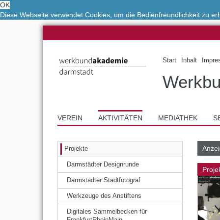
OK
Diese Webseite verwendet Cookies, um die Bedienfreundlichkeit zu e
Start
Inhalt
Impre
Werkbu
VEREIN
AKTIVITÄTEN
MEDIATHEK
S
Anzei
Projekte
Darmstädter Designrunde
Proje
Darmstädter Stadtfotograf
Werkzeuge des Anstiftens
Digitales Sammelbecken für
FrankfurtRheinMain