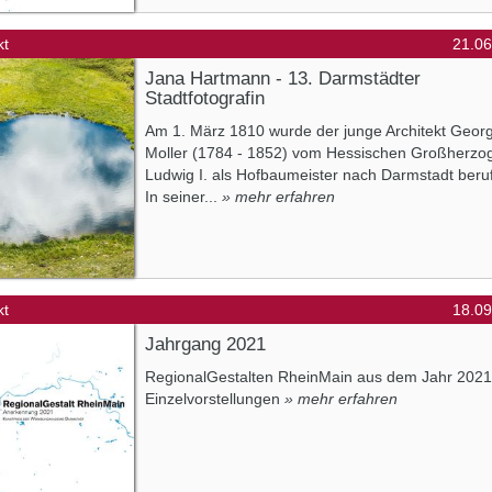
kt
21.06
Jana Hartmann - 13. Darmstädter
Stadtfotografin
Am 1. März 1810 wurde der junge Architekt Geor
Moller (1784 - 1852) vom Hessischen Großherzo
Ludwig I. als Hofbaumeister nach Darmstadt beru
In seiner...
» mehr erfahren
kt
18.09
Jahrgang 2021
RegionalGestalten RheinMain aus dem Jahr 2021
Einzelvorstellungen
» mehr erfahren