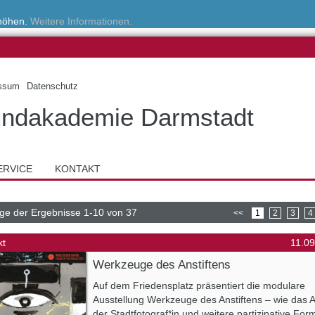
rhöhen.
Weitere Informationen.
ssum
Datenschutz
ndakademie Darmstadt
ERVICE
KONTAKT
ge der Ergebnisse 1-10 von 37
<<
1
2
3
4
kt
11.0
Werkzeuge des Anstiftens
Auf dem Friedensplatz präsentiert die modulare
Ausstellung Werkzeuge des Anstiftens – wie das 
der Stadtfotograf*in und weitere partizipative For