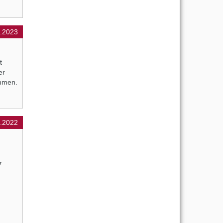
.2023
t
er
mmen.
1.2022
r