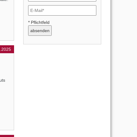
* Pflichtfeld
.2025
uts