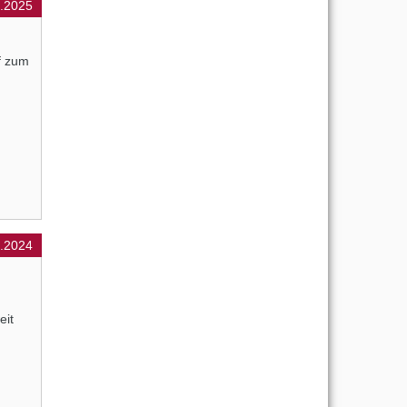
.2025
f zum
1.2024
eit