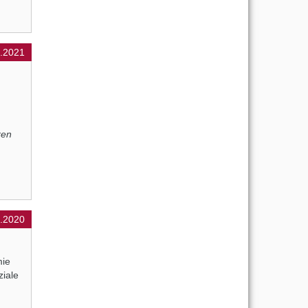
.2021
ren
1.2020
mie
iale