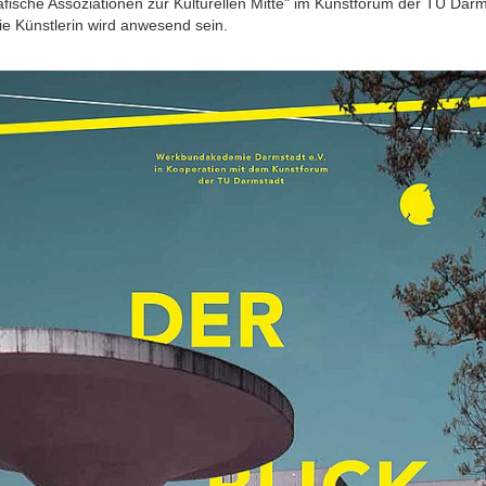
fische Assoziationen zur Kulturellen Mitte" im Kunstforum der TU Dar
Die Künstlerin wird anwesend sein.