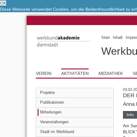
OK
Diese Webseite verwendet Cookies, um die Bedienfreundlichkeit zu e
Start
Inhalt
Impre
Werkbu
VEREIN
AKTIVITÄTEN
MEDIATHEK
S
03.02.2
Projekte
DER 
Publikationen
Anna 
Mitteilungen
Info
Veranstaltungen
Am Sam
BLICK 
Stadt im Werkbund