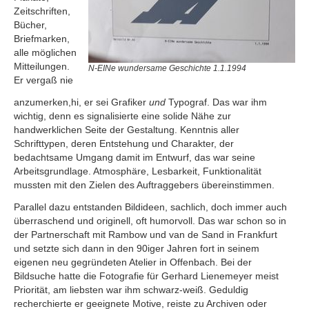
Zeitschriften,
Bücher,
Briefmarken,
alle möglichen
Mitteilungen.
N-EINe wundersame Geschichte 1.1.1994
Er vergaß nie
anzumerken,hi, er sei Grafiker
und
Typograf. Das war ihm
wichtig, denn es signalisierte eine solide Nähe zur
handwerklichen Seite der Gestaltung. Kenntnis aller
Schrifttypen, deren Entstehung und Charakter, der
bedachtsame Umgang damit im Entwurf, das war seine
Arbeitsgrundlage. Atmosphäre, Lesbarkeit, Funktionalität
mussten mit den Zielen des Auftraggebers übereinstimmen.
Parallel dazu entstanden Bildideen, sachlich, doch immer auch
überraschend und originell, oft humorvoll. Das war schon so in
der Partnerschaft mit Rambow und van de Sand in Frankfurt
und setzte sich dann in den 90iger Jahren fort in seinem
eigenen neu gegründeten Atelier in Offenbach. Bei der
Bildsuche hatte die Fotografie für Gerhard Lienemeyer meist
Priorität, am liebsten war ihm schwarz-weiß. Geduldig
recherchierte er geeignete Motive, reiste zu Archiven oder