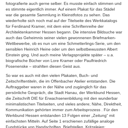
fotografierte auch gerne selber. Es musste einfach stimmen und
es stimmte eigentlich immer. Auf einem Plakat für das Städel
war die gesamte Sammlung in Kleinstfotos zu sehen. Das
wiederholte sich noch mal auf der Titelseite des Werkkatalogs
für Ferdinand Kramer, mit dem eine Schriftenreihe der
Architektenkammer Hessen begann. Die intensive Bildsuche war
auch das Geheimnis seiner vielen gewonnenen Briefmarken-
Wettbewerbe, ob es nun um eine Schmetterlings-Serie, um den
sensiblen Heinrich Heine oder um den selbstbewussten Albert
Einstein ging. Und auch meine Verlagsprojekte später – u.a.
biografische Bücher von Lore Kramer oder Paulfriedrich
Posenenske – strahlten diesen Geist aus.
So war es auch mit den vielen Plakaten, Buch- und
Zeitschriftentiteln, die im Offenbacher Atelier entstanden. Die
Auftraggeber waren in der Nähe und zugänglich für das
persönliche Gespräch, die Stadt Hanau, der Werkbund Hessen,
die Zeitschrift DIE für Erwachsenenbildung mit den wunderbar
minimalistischen Titelseiten, und vieles andere; Nähe, Direktheit,
Kommunikation gehörten immer zum Arbeitsprozess . Für den
Werkbund Hessen entstanden 13 Folgen einer „Zeitung“ mit
einfachsten Mitteln. Auf Seite 1 erschienen zufällige analoge
Fundstücke von Handschriften, Briefstellen, Kritzeleien: