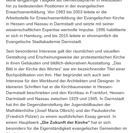
seine langjährige Tätigkeit als Gemeindepfarrer in Wiesbaden
hin zu bedeutenden Positionen in der evangelischen
Erwachsenenbildung. Von 1983 bis 2003 leitete er die
Arbeitsstelle für Erwachsenenbildung der Evangelischen Kirche
in Hessen und Nassau in Darmstadt und setzte mit seiner
wissenschaftlichen Expertise wertvolle Impulse. 1995 habilitierte
er sich in Hamburg, und bis 2015 leitete er ehrenamtlich die
Evangelische Stadtakademie Darmstadt.
Sein besonderes Interesse galt der räumlichen und visuellen
Gestaltung und Erscheinungsweise der protestantischen Kirche
in ihren Gebäuden und bildlich-dekorativen Ausstattung. „Das
Bild in der Kirche des Wortes“ war ein bezeichnender Titel einer
Buchpublikation von ihm. Hier begründet sich auch sein
Interesse für den Werkbund der Architekten und Designer. In
kleineren Schriften hat er die Kirchbaumeister in Hessen-
Darmstadt beschrieben und den Kirchbau in Frankfurt, Hessen-
Darmstadt und Nassau zwischen 1929 und 1945. In Darmstadt
hat ihn die Gegenüberstellung der Jugendstilbauten der
Mathildenhöhe (Josef Maria Olbrich) und der Pauluskirche
(Friedrich Pützer) zu einem ausführlichen Essay gereizt. In
einem Hauptwerk
„Die Zukunft der Kirche“
hat er sich
besonders für die Eigenständigkeit evangelischer Gemeinden im