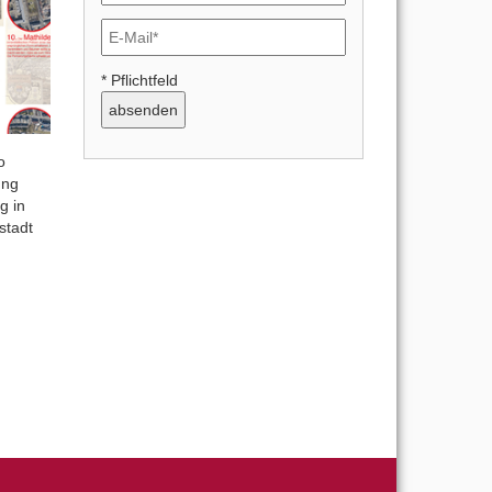
* Pflichtfeld
o
ung
g in
stadt