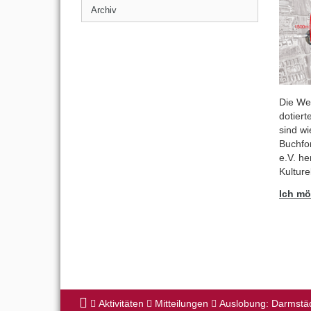
Archiv
Die We
dotiert
sind wi
Buchfo
e.V. h
Kulture
Ich mö
Aktivitäten
Mitteilungen
Auslobung: Darmstäd