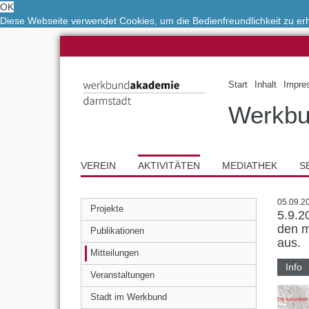
OK
Diese Webseite verwendet Cookies, um die Bedienfreundlichkeit zu e
Start
Inhalt
Impre
Werkbu
VEREIN
AKTIVITÄTEN
MEDIATHEK
S
05.09.2
Projekte
5.9.2
den m
Publikationen
aus.
Mitteilungen
Info
Veranstaltungen
Stadt im Werkbund