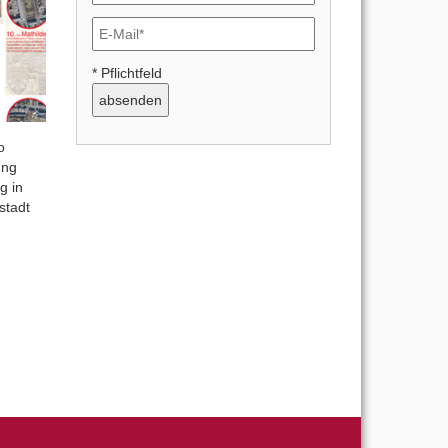
* Pflichtfeld
o
ung
g in
stadt