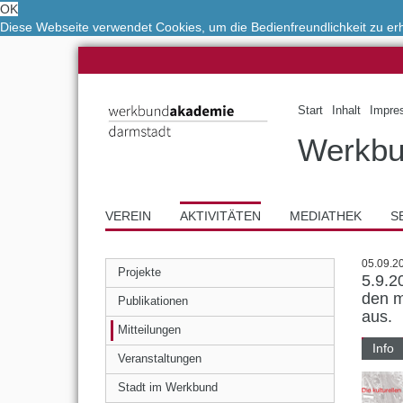
OK
Diese Webseite verwendet Cookies, um die Bedienfreundlichkeit zu e
Start
Inhalt
Impre
Werkbu
VEREIN
AKTIVITÄTEN
MEDIATHEK
S
05.09.2
Projekte
5.9.2
den m
Publikationen
aus.
Mitteilungen
Info
Veranstaltungen
Stadt im Werkbund