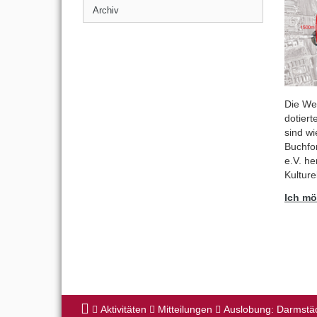
Archiv
Die We
dotiert
sind wi
Buchfo
e.V. h
Kulture
Ich mö
Aktivitäten
Mitteilungen
Auslobung: Darmstäd