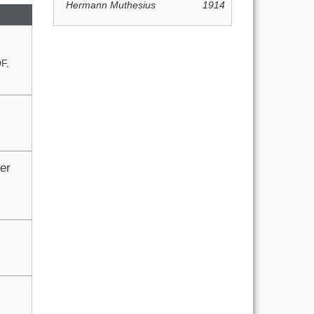
Hermann Muthesius
1914
DF
,
er